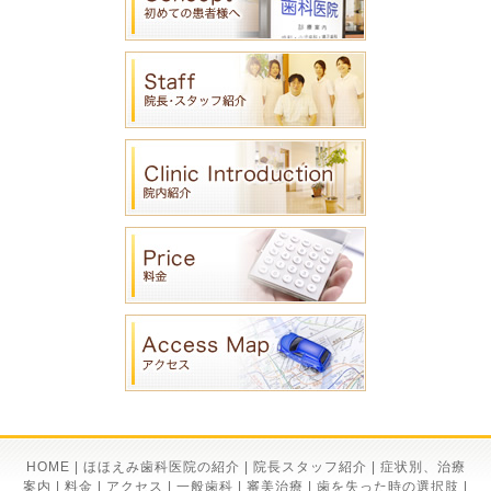
HOME
|
ほほえみ歯科医院の紹介
|
院長スタッフ紹介
|
症状別、治療
案内
|
料金
|
アクセス
|
一般歯科
|
審美治療
|
歯を失った時の選択肢
|