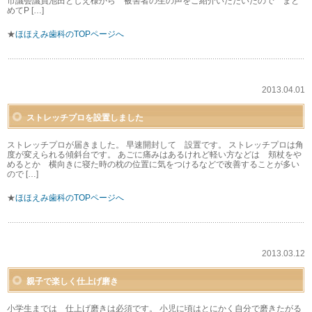
市議会議員池田としえ様から 被害者の生の声をご紹介いただいたので まと
めてP […]
★
ほほえみ歯科のTOPページへ
2013.04.01
ストレッチプロを設置しました
ストレッチプロが届きました。 早速開封して 設置です。 ストレッチプロは角
度が変えられる傾斜台です。 あごに痛みはあるけれど軽い方などは 頬杖をや
めるとか 横向きに寝た時の枕の位置に気をつけるなどで改善することが多い
ので […]
★
ほほえみ歯科のTOPページへ
2013.03.12
親子で楽しく仕上げ磨き
小学生までは 仕上げ磨きは必須です。 小児に頃はとにかく自分で磨きたがる