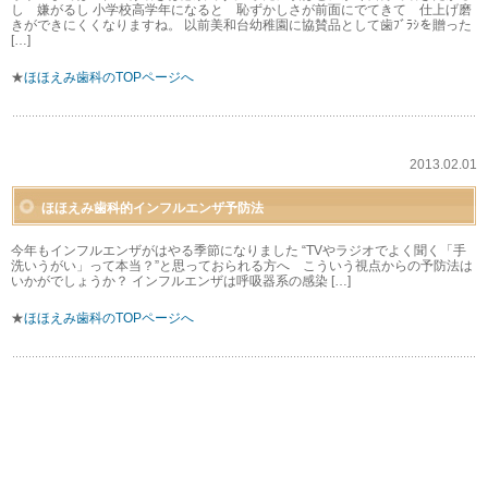
し 嫌がるし 小学校高学年になると 恥ずかしさが前面にでてきて 仕上げ磨
きができにくくなりますね。 以前美和台幼稚園に協賛品として歯ﾌﾞﾗｼを贈った
[…]
★
ほほえみ歯科のTOPページへ
2013.02.01
ほほえみ歯科的インフルエンザ予防法
今年もインフルエンザがはやる季節になりました “TVやラジオでよく聞く「手
洗いうがい」って本当？”と思っておられる方へ こういう視点からの予防法は
いかがでしょうか？ インフルエンザは呼吸器系の感染 […]
★
ほほえみ歯科のTOPページへ