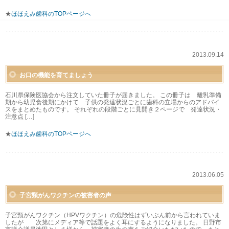
★
ほほえみ歯科のTOPページへ
2013.09.14
お口の機能を育てましょう
石川県保険医協会から注文していた冊子が届きました。 この冊子は 離乳準備
期から幼児食後期にかけて 子供の発達状況ごとに歯科の立場からのアドバイ
スをまとめたものです。 それぞれの段階ごとに見開き２ページで 発達状況・
注意点 […]
★
ほほえみ歯科のTOPページへ
2013.06.05
子宮頸がんワクチンの被害者の声
子宮頸がんワクチン（HPVワクチン）の危険性はずいぶん前から言われていま
したが 次第にメディア等で話題をよく耳にするようになりました。 日野市