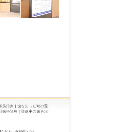
審美治療
|
歯を失った時の選
別歯科診療
|
妊娠中の歯科治
19 サト－食鮮館となり