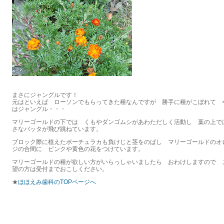
まさにジャングルです！
元はといえば ローソンでもらってきた種なんですが 勝手に種がこぼれて 
はジャングル・・・
マリーゴールドの下では くもやダンゴムシがあわただしく活動し 葉の上で
さなバッタが飛び跳ねています。
ブロック際に植えたポーチュラカも負けじと茎をのばし マリーゴールドのオ
ジの合間に ピンクや黄色の花をつけています。
マリーゴールドの種が欲しい方がいらっしゃいましたら おわけしますので 
望の方は受付までおこしください。
★
ほほえみ歯科のTOPページへ