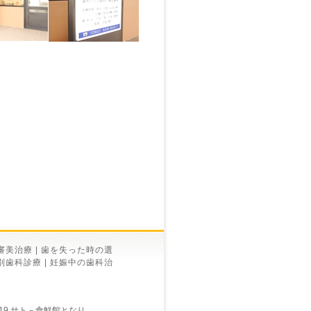
審美治療
|
歯を失った時の選
別歯科診療
|
妊娠中の歯科治
19 サト－食鮮館となり