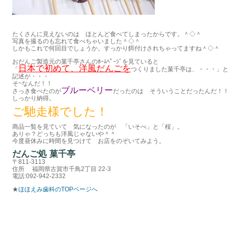
たくさんに見えないのは ほとんど食べてしまったからです。＾◇＾
写真を撮るのも忘れて食べちゃいました＾◇＾
しかもこれで何回目でしょうか。すっかり餌付けされちゃってますね＾◇＾
おだんご製造元の菓千亭さんのﾎｰﾑﾍﾟｰｼﾞを見ていると
日本で初めて、洋風だんごを
「
つくりました菓千亭は、・・・」
記述が・・・
そ~なんだ！！
ブルーベリー
さっき食べたのが
だったのは そういうことだったんだ！
しっかり納得。
ご馳走様でした！
商品一覧を見ていて 気になったのが 「いそべ」と「桜」。
ありゃ？どっちも洋風じゃないや＾＾ゞ
今度昼休みに時間を見つけて お店をのぞいてみよう。
だんご処 菓千亭
〒811-3113
住所 福岡県古賀市千鳥2丁目 22-3
電話:092-942-2332
★
ほほえみ歯科のTOPページへ