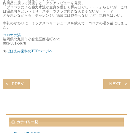
内風呂に戻って見渡すと アクアレビューを発見。
「プロペラによる強力水流が全身を優しく揉みほぐし・・・」らしいが これ
は温泉向きというより スポーツクラブ向きなんじゃないか・・・？
とか思いながらも チャレンジ。温泉には似合わないけど 気持ちはいい。
牛乳のかわりに ミックスベリージュースを飲んで コロナの湯を後にしまし
た。
コロナの湯
福岡県北九州市小倉北区西港町27-5
093-581-5678
★
ほほえみ歯科のTOPページへ
PREV
NEXT
カテゴリ一覧