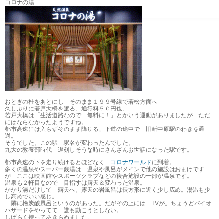
コロナの湯
おとぎの杜をあとにし そのまま１９９号線で若松方面へ
久しぶりに若戸大橋を渡る。通行料５０円也。
若戸大橋は「生活道路なので 無料に！」とかいう運動がありましたが ただ
にはならなかったようですね。
都市高速には入らずそのまま降りる。下道の途中で 旧新中原駅のわきを通
過。
そうでした。この駅 駅名が変わったんでした。
九大の教養部時代 遅刻しそうな時にさんざんお世話になった駅です。
都市高速の下を走り続けるとほどなく
コロナワールド
に到着。
多くの温泉やスーパー銭湯は 温泉や風呂がメインで他の施設はおまけです
が ここは映画館やスポーツクラブなどの複合施設の一部が温泉です。
温泉も２軒目なので 目指すは露天＆変わった温泉。
かかり湯だけして 露天へ。露天の岩風呂は長方形に近く少し広め。湯温も少
し高めでいい感じ。
隣に檜炭酸風呂というのがあった。だがその上には TVが。ちょうどバイオ
ハザードをやってて 誰も動こうとしない。
しばらく待ってあきらめました。