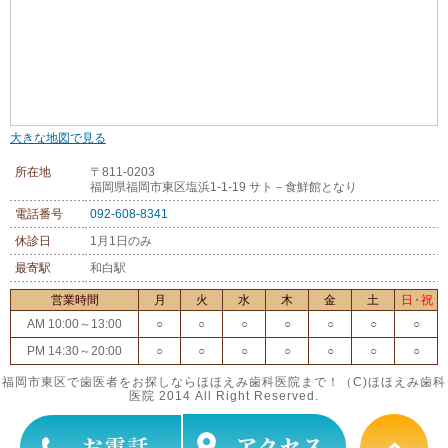
大きな地図で見る
所在地
〒811-0203
福岡県福岡市東区塩浜1-1-19 サト－食鮮館となり
電話番号
092-608-8341
休診日
1月1日のみ
最寄駅
和白駅
営業時間
月
火
水
木
金
土
日・祝
AM 10:00～13:00
○
○
○
○
○
○
○
PM 14:30～20:00
○
○
○
○
○
○
○
福岡市東区で歯医者をお探しならほほえみ歯科医院まで！（C)ほほえみ歯科
医院 2014 All Right Reserved.