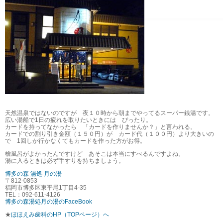
天然温泉ではないのですが 夜１０時から朝までやってるスーパー銭湯です。
広い湯船で1日の疲れを取りたいときには ぴったり。
カードを持ってなかったら 「カードを作りませんか？」と言われる。
カードでの割り引き金額（１５０円）が カード代（１００円）より大きいの
で 1回しか行かなくてもカードを作った方がお得。
檜風呂がよかったんですけど あそこは本当にすべるんですよね。
湯に入るときは必ず手すりを持ちましょう。
博多の森 湯処 月の湯
〒812-0853
福岡市博多区東平尾1丁目4-35
TEL：092-611-4126
博多の森湯処月の湯のFaceBook
★
ほほえみ歯科のHP（TOPページ）へ