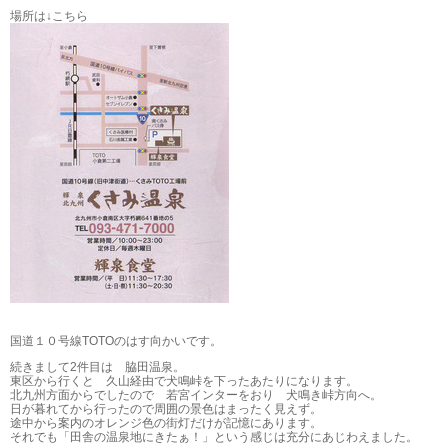
場所は↓こちら
国道１０号線TOTOのはす向かいです。
続きまして2件目は 脇田温泉。
東区から行くと 久山経由で犬鳴峠を下ったあたりになります。
北九州方面からでしたので 若宮インターをおり 犬鳴き峠方向へ。
日が暮れてから行ったので周囲の景色はまったく見えず。
途中から案内のオレンジ色の街灯だけが記憶にあります。
それでも「田舎の温泉地にきたぁ！」という感じは充分にあじわえました。