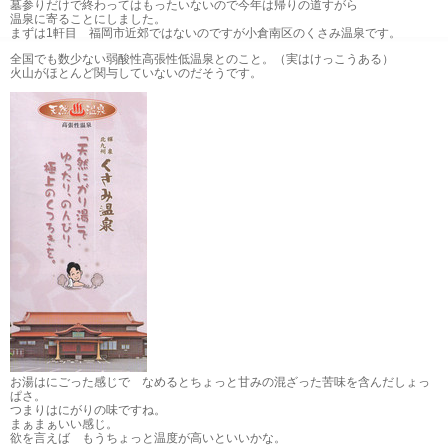
墓参りだけで終わってはもったいないので今年は帰りの道すがら
温泉に寄ることにしました。
まずは1軒目 福岡市近郊ではないのですが小倉南区のくさみ温泉です。
全国でも数少ない弱酸性高張性低温泉とのこと。（実はけっこうある）
火山がほとんど関与していないのだそうです。
お湯はにごった感じで なめるとちょっと甘みの混ざった苦味を含んだしょっ
ぱさ。
つまりはにがりの味ですね。
まぁまぁいい感じ。
欲を言えば もうちょっと温度が高いといいかな。