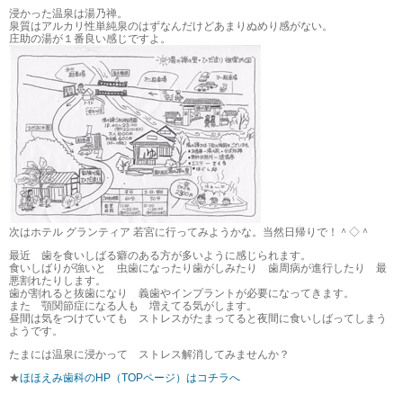
浸かった温泉は湯乃禅。
泉質はアルカリ性単純泉のはずなんだけどあまりぬめり感がない。
庄助の湯が１番良い感じですよ。
次はホテル グランティア 若宮に行ってみようかな。当然日帰りで！＾◇＾
最近 歯を食いしばる癖のある方が多いように感じられます。
食いしばりが強いと 虫歯になったり歯がしみたり 歯周病が進行したり 最
悪割れたりします。
歯が割れると抜歯になり 義歯やインプラントが必要になってきます。
また 顎関節症になる人も 増えてる気がします。
昼間は気をつけていても ストレスがたまってると夜間に食いしばってしまう
ようです。
たまには温泉に浸かって ストレス解消してみませんか？
★
ほほえみ歯科のHP（TOPページ）はコチラへ